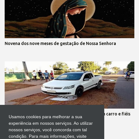
Novena dos nove meses de gestação de Nossa Senhora
Protestante destrói tapete de Corpus Christi com carro e fiéis
Usamos cookies para melhorar a sua
se revoltam
experiência em nossos serviços. Ao utilizar
nossos serviços, você concorda com tal
condição. Para mais informações, visite