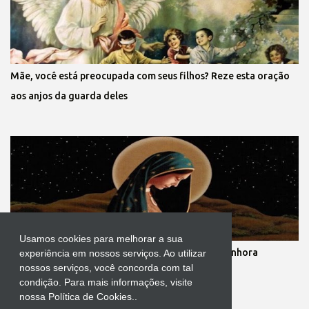
Mãe, você está preocupada com seus filhos? Reze esta oração
aos anjos da guarda deles
Usamos cookies para melhorar a sua
Novena dos nove meses de gestação de Nossa Senhora
experiência em nossos serviços. Ao utilizar
nossos serviços, você concorda com tal
condição. Para mais informações, visite
nossa Política de Cookies..