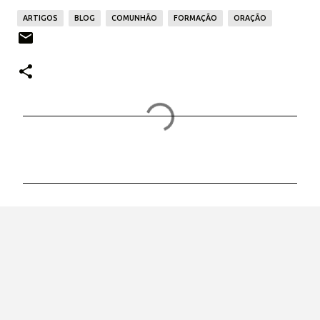
ARTIGOS
BLOG
COMUNHÃO
FORMAÇÃO
ORAÇÃO
C
o
m
e
n
t
á
r
i
o