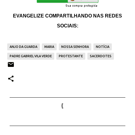
EVANGELIZE COMPARTILHANDO NAS REDES
SOCIAIS:
ANJO DA GUARDA
MARIA
NOSSA SENHORA
NOTÍCIA
PADRE GABRIEL VILA VERDE
PROTESTANTE
SACERDOTES
C
o
m
e