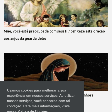
Mãe, você está preocupada com seus filhos? Reze esta oração
aos anjos da guarda deles
Usamos cookies para melhorar a sua
Novena dos nove meses de gestação de Nossa Senhora
experiência em nossos serviços. Ao utilizar
nossos serviços, você concorda com tal
condição. Para mais informações, visite
nossa Política de Cookies..