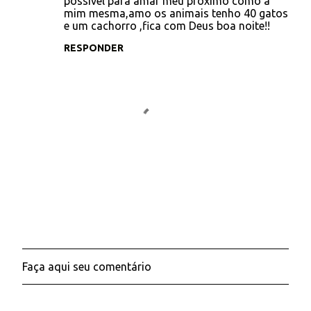
possivel para amar meu proximo como a
t
mim mesma,amo os animais tenho 40 gatos
e um cachorro ,fica com Deus boa noite!!
á
RESPONDER
r
i
o
s
Faça aqui seu comentário
P
o
s
t