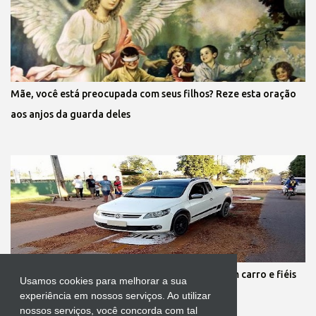
Mãe, você está preocupada com seus filhos? Reze esta oração
aos anjos da guarda deles
Protestante destrói tapete de Corpus Christi com carro e fiéis
Usamos cookies para melhorar a sua
se revoltam
experiência em nossos serviços. Ao utilizar
nossos serviços, você concorda com tal