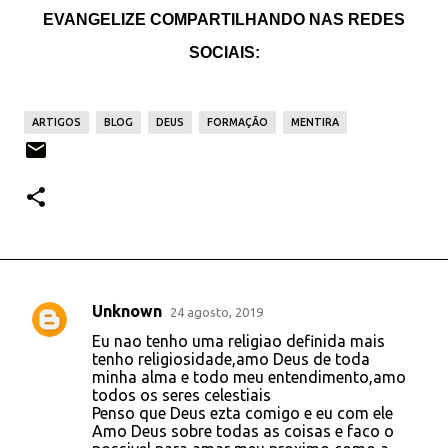
EVANGELIZE COMPARTILHANDO NAS REDES
SOCIAIS:
ARTIGOS
BLOG
DEUS
FORMAÇÃO
MENTIRA
Unknown
24 agosto, 2019
C
Eu nao tenho uma religiao definida mais
o
tenho religiosidade,amo Deus de toda
minha alma e todo meu entendimento,amo
m
todos os seres celestiais
e
Penso que Deus ezta comigo e eu com ele
Amo Deus sobre todas as coisas e faco o
n