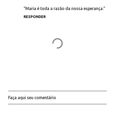
“Maria é toda a razão da nossa esperança."
RESPONDER
Faça aqui seu comentário
P
o
s
t