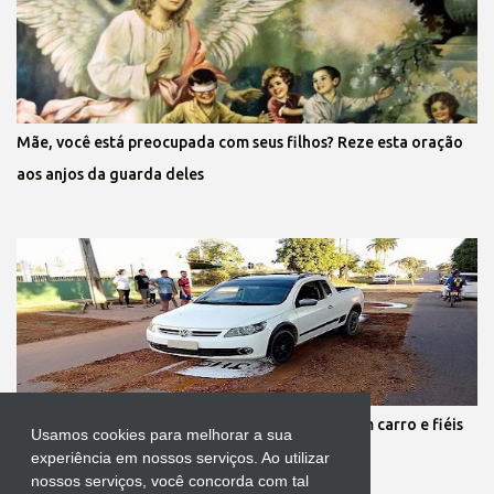
Mãe, você está preocupada com seus filhos? Reze esta oração
aos anjos da guarda deles
Protestante destrói tapete de Corpus Christi com carro e fiéis
Usamos cookies para melhorar a sua
se revoltam
experiência em nossos serviços. Ao utilizar
nossos serviços, você concorda com tal