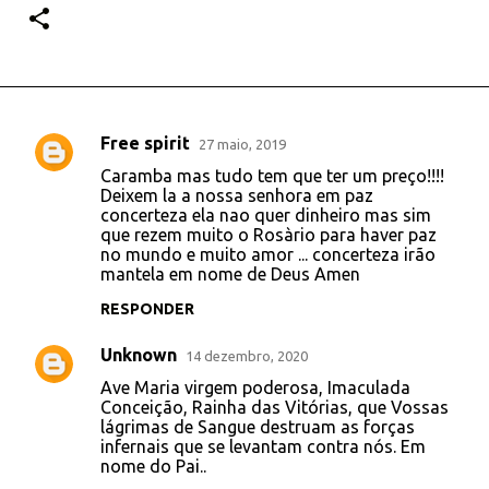
Free spirit
27 maio, 2019
C
Caramba mas tudo tem que ter um preço!!!!
o
Deixem la a nossa senhora em paz
concerteza ela nao quer dinheiro mas sim
m
que rezem muito o Rosàrio para haver paz
e
no mundo e muito amor ... concerteza irão
mantela em nome de Deus Amen
n
t
RESPONDER
á
Unknown
14 dezembro, 2020
r
Ave Maria virgem poderosa, Imaculada
i
Conceição, Rainha das Vitórias, que Vossas
lágrimas de Sangue destruam as forças
o
infernais que se levantam contra nós. Em
s
nome do Pai..