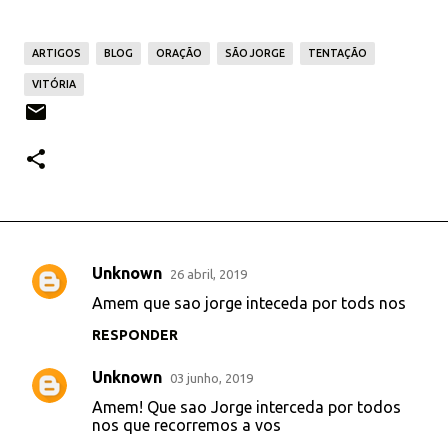
ARTIGOS
BLOG
ORAÇÃO
SÃO JORGE
TENTAÇÃO
VITÓRIA
Unknown
26 abril, 2019
C
Amem que sao jorge inteceda por tods nos
o
RESPONDER
m
e
Unknown
03 junho, 2019
n
Amem! Que sao Jorge interceda por todos
t
nos que recorremos a vos