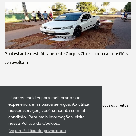
Protestante destrói tapete de Corpus Christi com carro e fiéis
se revoltam
Tecnologia do Blogger
Usamos cookies para melhorar a sua
experiência em nossos serviços. Ao utilizar
Site Oficial da Comunidade Nossa Senhora cuida de mim. Todos os direitos
nossos serviços, você concorda com tal
reservados
condição. Para mais informações, visite
nossa Política de Cookies..
Veja a Política de privacidade