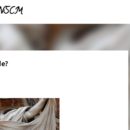
- NSCM
Pular para o conteúdo principal
de?