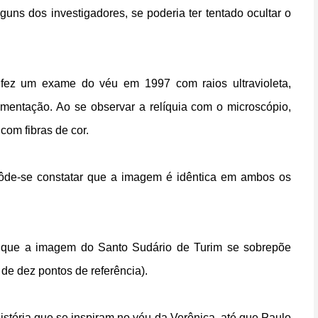
uns dos investigadores, se poderia ter tentado ocultar o
, fez um exame do véu em 1997 com raios ultravioleta,
mentação. Ao se observar a relíquia com o microscópio,
com fibras de cor.
s, pôde-se constatar que a imagem é idêntica em ambos os
u que a imagem do Santo Sudário de Turim se sobrepõe
de dez pontos de referência).
 história que se inspiram no véu da Verônica, até que Paulo