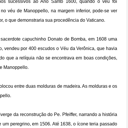
os sucessivos ao Ano Santo 1600, quando o véu foi
 no véu de Manoppello, na margem inferior, pode-se ver
or, o que demonstraria sua procedência do Vaticano.
lo sacerdote capuchinho Donato de Bomba, em 1608 uma
são, vendeu por 400 escudos o Véu da Verônica, que havia
ado que a relíquia não se encontrava em boas condições,
de Manoppello.
colocou entre duas molduras de madeira. As molduras e os
pello.
iverge da reconstrução do Pe. Pfeiffer, narrando a história
 um peregrino, em 1506. Até 1638, o ícone teria passado