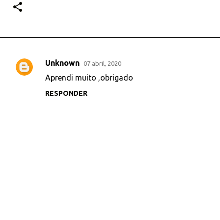
Unknown
07 abril, 2020
C
Aprendi muito ,obrigado
o
RESPONDER
m
e
n
t
á
r
i
o
s