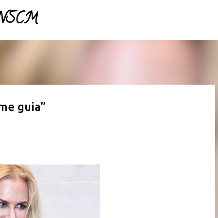
- NSCM
Pular para o conteúdo principal
 me guia”