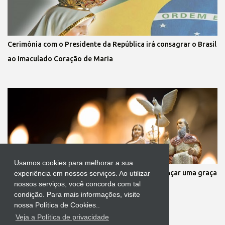
Cerimônia com o Presidente da República irá consagrar o Brasil
ao Imaculado Coração de Maria
Usamos cookies para melhorar a sua
Oração a infalível ao Divino Pai Eterno para alcançar uma graça
experiência em nossos serviços. Ao utilizar
nossos serviços, você concorda com tal
condição. Para mais informações, visite
nossa Política de Cookies..
Veja a Política de privacidade
Tecnologia do Blogger