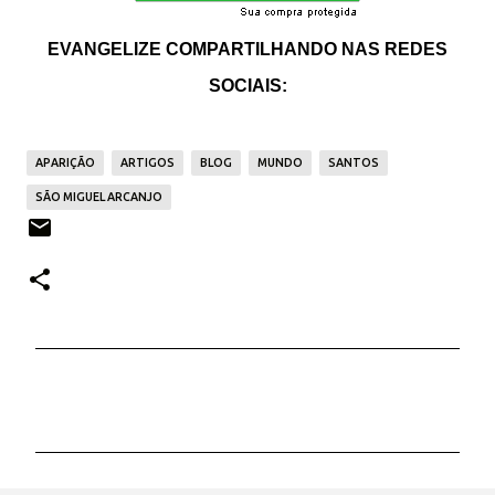
EVANGELIZE COMPARTILHANDO NAS REDES
SOCIAIS:
APARIÇÃO
ARTIGOS
BLOG
MUNDO
SANTOS
SÃO MIGUEL ARCANJO
C
o
m
e