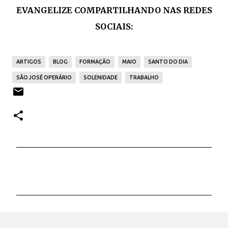
EVANGELIZE COMPARTILHANDO NAS REDES
SOCIAIS:
ARTIGOS
BLOG
FORMAÇÃO
MAIO
SANTO DO DIA
SÃO JOSÉ OPERÁRIO
SOLENIDADE
TRABALHO
C
o
m
e
n