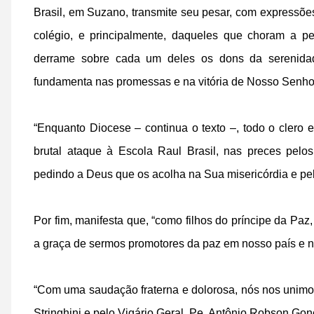
Brasil, em Suzano, transmite seu pesar, com expressões
colégio, e principalmente, daqueles que choram a 
derrame sobre cada um deles os dons da serenidade
fundamenta nas promessas e na vitória de Nosso Senhor
“Enquanto Diocese – continua o texto –, todo o clero e
brutal ataque à Escola Raul Brasil, nas preces pelos f
pedindo a Deus que os acolha na Sua misericórdia e pel
Por fim, manifesta que, “como filhos do príncipe da Pa
a graça de sermos promotores da paz em nosso país e 
“Com uma saudação fraterna e dolorosa, nós nos unimos
Stringhini e pelo Vigário Geral, Pe. Antônio Robson Gon