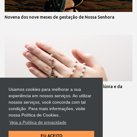
Novena dos nove meses de gestação de Nossa Senhora
Oração para quebrar as muralhas da inveja, da calúnia e da
Usamos cookies para melhorar a sua
mentira
experiência em nossos serviços. Ao utilizar
nossos serviços, você concorda com tal
condição. Para mais informações, visite
nossa Política de Cookies..
Veja a Política de privacidade
Tecnologia do Blogger
EU ACEITO