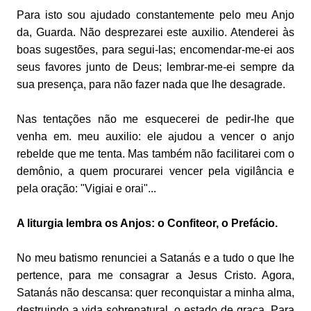
Para isto sou ajudado constantemente pelo meu Anjo
da, Guarda. Não desprezarei este auxilio. Atenderei às
boas sugestões, para segui-las; encomendar-me-ei aos
seus favores junto de Deus; lembrar-me-ei sempre da
sua presença, para não fazer nada que lhe desagrade.
Nas tentações não me esquecerei de pedir-lhe que
venha em. meu auxilio: ele ajudou a vencer o anjo
rebelde que me tenta. Mas também não facilitarei com o
demônio, a quem procurarei vencer pela vigilância e
pela oração: "Vigiai e orai"...
A liturgia lembra os Anjos: o Confiteor, o Prefácio.
No meu batismo renunciei a Satanás e a tudo o que lhe
pertence, para me consagrar a Jesus Cristo. Agora,
Satanás não descansa: quer reconquistar a minha alma,
destruindo a vida sobrenatural, o estado de graça. Para