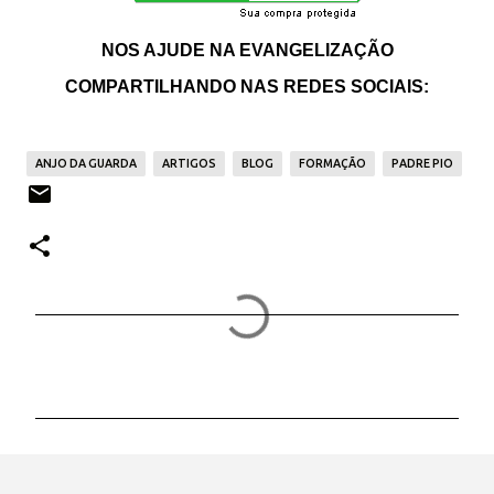
NOS AJUDE NA EVANGELIZAÇÃO
COMPARTILHANDO NAS REDES SOCIAIS:
ANJO DA GUARDA
ARTIGOS
BLOG
FORMAÇÃO
PADRE PIO
C
o
m
e
n