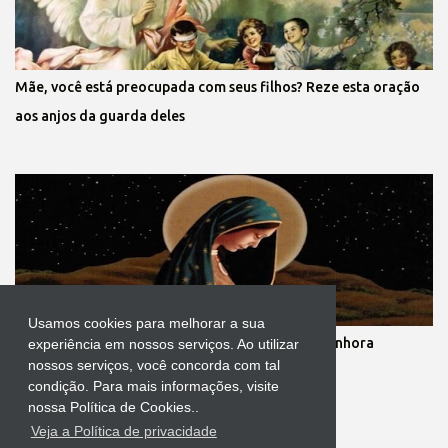
Mãe, você está preocupada com seus filhos? Reze esta oração
aos anjos da guarda deles
Usamos cookies para melhorar a sua
Novena dos nove meses de gestação de Nossa Senhora
experiência em nossos serviços. Ao utilizar
nossos serviços, você concorda com tal
condição. Para mais informações, visite
nossa Política de Cookies..
Veja a Política de privacidade
Tecnologia do Blogger