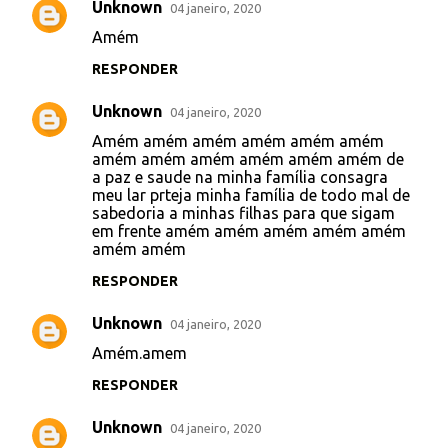
Unknown
04 janeiro, 2020
C
Amém
o
RESPONDER
m
e
Unknown
04 janeiro, 2020
n
Amém amém amém amém amém amém
t
amém amém amém amém amém amém de
a paz e saude na minha família consagra
á
meu lar prteja minha família de todo mal de
sabedoria a minhas filhas para que sigam
r
em frente amém amém amém amém amém
i
amém amém
o
RESPONDER
s
Unknown
04 janeiro, 2020
Amém.amem
RESPONDER
Unknown
04 janeiro, 2020