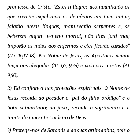
promessa de Cristo: “Estes milagres acompanharão os
que crerem: expulsarão os demônios em meu nome,
falarão novas línguas, manusearão serpentes e, se
beberem algum veneno mortal, não lhes fará mal;
imporão as mãos aos enfermos e eles ficarão curados”
(Mc 16,17-18). No Nome de Jesus, os Apóstolos deram
força aos aleijados (At 3,6; 9,34) e vida aos mortos (At
9,40).
2) Dá confiança nas provações espirituais. O Nome de
Jesus recorda ao pecador o “pai do filho pródigo” e o
bom samaritano; ao justo, recorda o sofrimento e a
morte do inocente Cordeiro de Deus.
3) Protege-nos de Satanás e de suas artimanhas, pois o