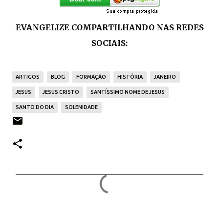
EVANGELIZE COMPARTILHANDO NAS REDES
SOCIAIS:
ARTIGOS
BLOG
FORMAÇÃO
HISTÓRIA
JANEIRO
JESUS
JESUS CRISTO
SANTÍSSIMO NOME DE JESUS
SANTO DO DIA
SOLENIDADE
C
o
m