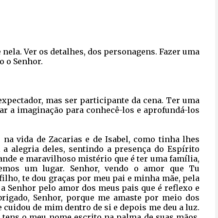
e nela. Ver os detalhes, dos personagens. Fazer uma
o o Senhor.
 expectador, mas ser participante da cena. Ter uma
sar a imaginação para conhecê-los e aprofundá-los
 na vida de Zacarias e de Isabel, como tinha lhes
a alegria deles, sentindo a presença do Espírito
ande e maravilhoso mistério que é ter uma família,
temos um lugar. Senhor, vendo o amor que Tu
filho, te dou graças por meu pai e minha mãe, pela
ja Senhor pelo amor dos meus pais que é reflexo e
brigado, Senhor, porque me amaste por meio dos
cuidou de mim dentro de si e depois me deu a luz.
 tens o meu nome escrito na palma de suas mãos.