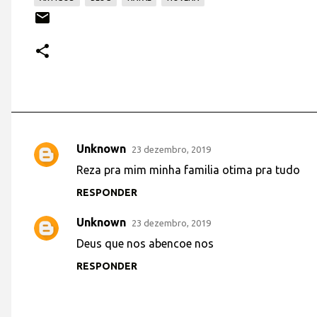
Unknown
23 dezembro, 2019
C
Reza pra mim minha familia otima pra tudo
o
RESPONDER
m
e
Unknown
23 dezembro, 2019
n
Deus que nos abencoe nos
t
RESPONDER
á
r
i