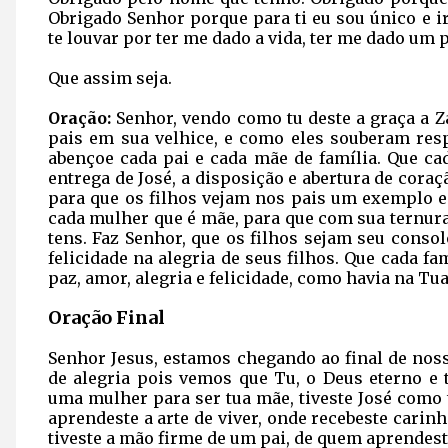
Obrigado Senhor porque para ti eu sou único e i
te louvar por ter me dado a vida, ter me dado um 
Que assim seja.
Oração:
Senhor, vendo como tu deste a graça a Z
pais em sua velhice, e como eles souberam resp
abençoe cada pai e cada mãe de família. Que cada
entrega de José, a disposição e abertura de cor
para que os filhos vejam nos pais um exemplo 
cada mulher que é mãe, para que com sua ternur
tens. Faz Senhor, que os filhos sejam seu consol
felicidade na alegria de seus filhos. Que cada fa
paz, amor, alegria e felicidade, como havia na Tua
Oração Final
Senhor Jesus, estamos chegando ao final de noss
de alegria pois vemos que Tu, o Deus eterno e 
uma mulher para ser tua mãe, tiveste José como 
aprendeste a arte de viver, onde recebeste carin
tiveste a mão firme de um pai, de quem aprendeste