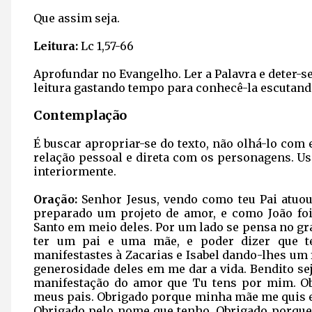
Que assim seja.
Leitura:
Lc 1,57-66
Aprofundar no Evangelho. Ler a Palavra e deter-s
leitura gastando tempo para conhecê-la escutand
Contemplação
É buscar apropriar-se do texto, não olhá-lo com
relação pessoal e direta com os personagens. U
interiormente.
Oração:
Senhor Jesus, vendo como teu Pai atuou
preparado um projeto de amor, e como João foi 
Santo em meio deles. Por um lado se pensa no gr
ter um pai e uma mãe, e poder dizer que 
manifestastes à Zacarias e Isabel dando-lhes um 
generosidade deles em me dar a vida. Bendito se
manifestação do amor que Tu tens por mim. O
meus pais. Obrigado porque minha mãe me quis e 
Obrigado pelo nome que tenho. Obrigado porque