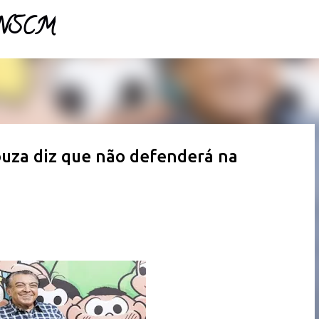
- NSCM
Pular para o conteúdo principal
ouza diz que não defenderá na