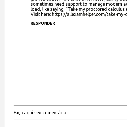
sometimes need support to manage modern acade
e
load, like saying, "Take my proctored calculus e
Visit here:
https://allexamhelper.com/take-my-
n
t
RESPONDER
á
r
i
o
s
Faça aqui seu comentário
P
o
s