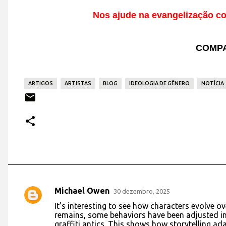
Nos ajude na evangelização co
COMPA
ARTIGOS
ARTISTAS
BLOG
IDEOLOGIA DE GÊNERO
NOTÍCIA
Michael Owen
30 dezembro, 2025
C
It’s interesting to see how characters evolve o
o
remains, some behaviors have been adjusted in
graffiti antics. This shows how storytelling ada
m