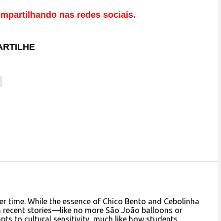
mpartilhando nas redes sociais.
RTILHE
ver time. While the essence of Chico Bento and Cebolinha
 recent stories—like no more São João balloons or
pts to cultural sensitivity, much like how students