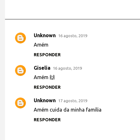
Unknown
16 agosto, 2019
C
Amém
o
RESPONDER
m
e
Giselia
16 agosto, 2019
n
Amém 🙌
t
RESPONDER
á
r
Unknown
17 agosto, 2019
i
Amém cuida da minha família
o
RESPONDER
s