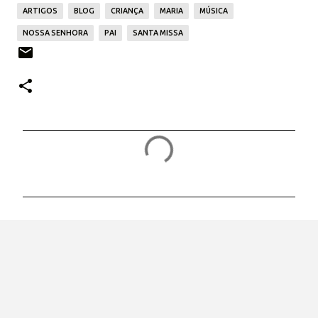
ARTIGOS
BLOG
CRIANÇA
MARIA
MÚSICA
NOSSA SENHORA
PAI
SANTA MISSA
C
o
m
e
n
t
á
r
i