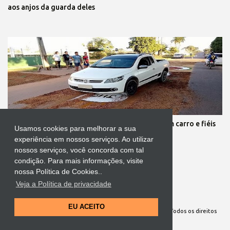
aos anjos da guarda deles
Protestante destrói tapete de Corpus Christi com carro e fiéis
Usamos cookies para melhorar a sua
se revoltam
experiência em nossos serviços. Ao utilizar
nossos serviços, você concorda com tal
condição. Para mais informações, visite
nossa Política de Cookies..
Veja a Política de privacidade
Tecnologia do Blogger
EU ACEITO
Site Oficial da Comunidade Nossa Senhora cuida de mim. Todos os direitos
reservados