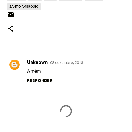
SANTO AMBRÓSIO
Unknown
08 dezembro, 2018
C
Amém
o
RESPONDER
m
e
n
t
á
r