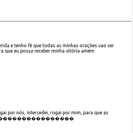
ida e tenho fé que todas as minhas orações vao ser
para que eu possa receber minha vitória amém
ai por nós, intercedei, rogai por mim, para que as
!!!✝️✝️✝️����������������️