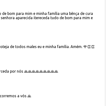
o de bom para mim e minha família uma bênça de cura
senhora aparecida itereceda tudo de bom para mim e
teja de todos males eu e minha família. Amém. 🌹👏👏
erceda por nós 🙏🙏🙏🙏🙏🙏🙏🙏🙏
ecorremos a vós 🙏