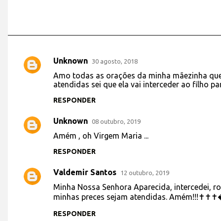
Unknown
30 agosto, 2018
C
Amo todas as orações da minha mãezinha quer
o
atendidas sei que ela vai interceder ao filho 
m
RESPONDER
e
Unknown
n
08 outubro, 2019
t
Amém , oh Virgem Maria ...
á
RESPONDER
r
Valdemir Santos
12 outubro, 2019
i
Minha Nossa Senhora Aparecida, intercedei, rog
o
minhas preces sejam atendidas. Amém
s
RESPONDER