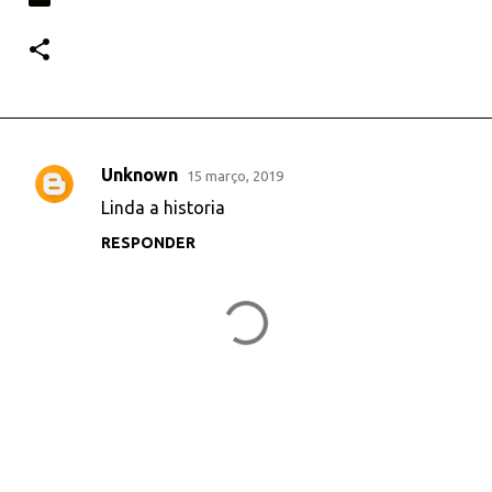
Unknown
15 março, 2019
C
Linda a historia
o
RESPONDER
m
e
n
t
á
r
i
o