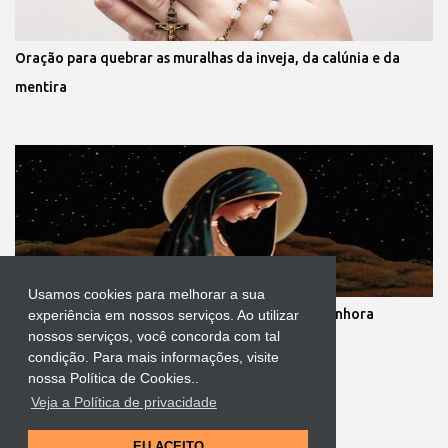
Oração para quebrar as muralhas da inveja, da calúnia e da
mentira
Usamos cookies para melhorar a sua
Novena dos nove meses de gestação de Nossa Senhora
experiência em nossos serviços. Ao utilizar
nossos serviços, você concorda com tal
condição. Para mais informações, visite
nossa Política de Cookies..
Veja a Política de privacidade
Tecnologia do Blogger
EU ACEITO