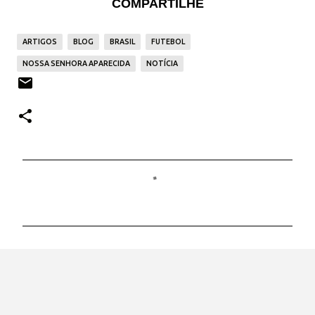
COMPARTILHE
ARTIGOS
BLOG
BRASIL
FUTEBOL
NOSSA SENHORA APARECIDA
NOTÍCIA
C
o
m
e
n
t
á