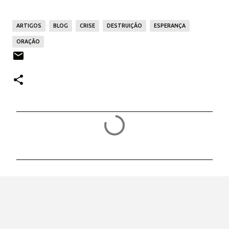
ARTIGOS
BLOG
CRISE
DESTRUIÇÃO
ESPERANÇA
ORAÇÃO
C
o
m
e
n
t
á
r