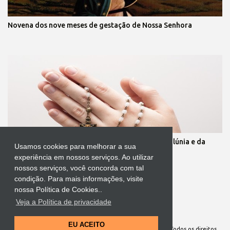
Novena dos nove meses de gestação de Nossa Senhora
Oração para quebrar as muralhas da inveja, da calúnia e da
Usamos cookies para melhorar a sua
mentira
experiência em nossos serviços. Ao utilizar
nossos serviços, você concorda com tal
condição. Para mais informações, visite
nossa Política de Cookies..
Veja a Política de privacidade
Tecnologia do Blogger
EU ACEITO
Site Oficial da Comunidade Nossa Senhora cuida de mim. Todos os direitos