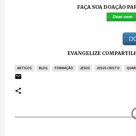
FAÇA SUA DOAÇÃO PA
D
EVANGELIZE COMPARTILH
ARTIGOS
BLOG
FORMAÇÃO
JESUS
JESUS CRISTO
QUAR
C
o