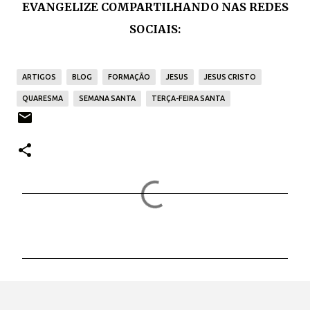
EVANGELIZE COMPARTILHANDO NAS REDES
SOCIAIS:
ARTIGOS
BLOG
FORMAÇÃO
JESUS
JESUS CRISTO
QUARESMA
SEMANA SANTA
TERÇA-FEIRA SANTA
C
o
m
e
n