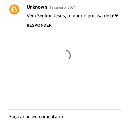
Unknown
18 janeiro, 2021
C
Vem Senhor Jesus, o mundo precisa de ti!❤
o
RESPONDER
m
e
n
t
á
r
i
o
s
Faça aqui seu comentário
P
o
s