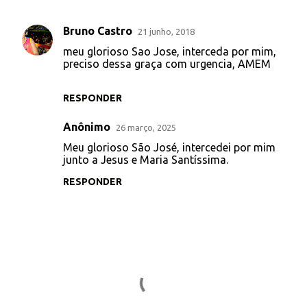
Bruno Castro
21 junho, 2018
C
meu glorioso Sao Jose, interceda por mim,
o
preciso dessa graça com urgencia, AMEM
m
e
RESPONDER
n
Anônimo
26 março, 2025
t
Meu glorioso São José, intercedei por mim
á
junto a Jesus e Maria Santíssima.
r
RESPONDER
i
o
s