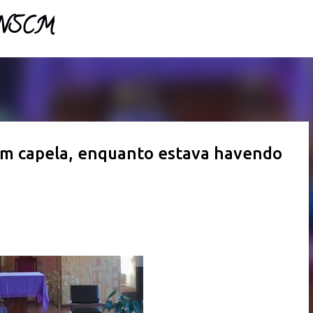
- NSCM
Pular para o conteúdo principal
 em capela, enquanto estava havendo