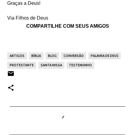
Graças a Deus!
Via
Filhos de Deus
COMPARTILHE COM SEUS AMIGOS
ARTIGOS
BÍBLIA
BLOG
CONVERSÃO
PALAVRA DE DEUS
PROTESTANTE
SANTA MISSA
TESTEMUNHO
C
o
m