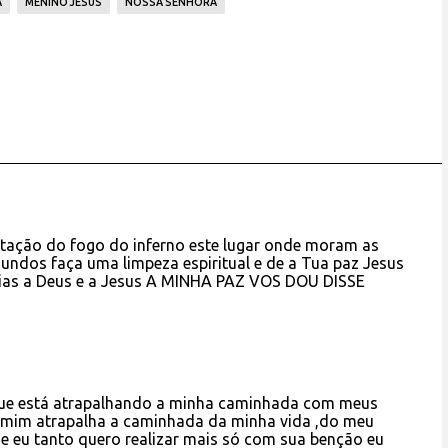
A
MENINO JESUS
NOSSA SENHORA
rtação do fogo do inferno este lugar onde moram as
 imundos faça uma limpeza espiritual e de a Tua paz Jesus
rias a Deus e a Jesus A MINHA PAZ VOS DOU DISSE
que está atrapalhando a minha caminhada com meus
e mim atrapalha a caminhada da minha vida ,do meu
e eu tanto quero realizar mais só com sua benção eu