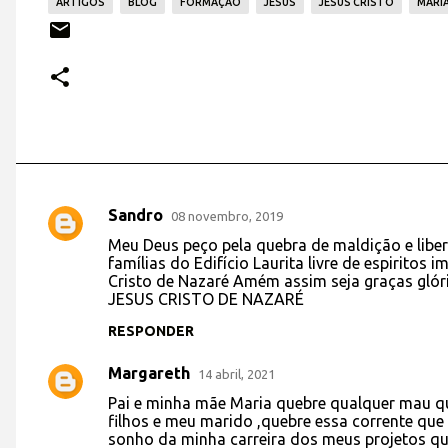
ARTIGOS
BLOG
FORMAÇÃO
JESUS
JESUS CRISTO
MARI
Sandro
08 novembro, 2019
C
Meu Deus peço pela quebra de maldição e libe
o
famílias do Edifício Laurita livre de espiritos
Cristo de Nazaré Amém assim seja graças gló
m
JESUS CRISTO DE NAZARÉ
e
RESPONDER
n
t
Margareth
14 abril, 2021
á
Pai e minha mãe Maria quebre qualquer mau 
filhos e meu marido ,quebre essa corrente qu
r
sonho da minha carreira dos meus projetos qu