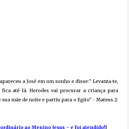
 apareceu a José em um sonho e disse:" Levanta-te,
 fica até lá. Herodes vai procurar a criança para
e sua mãe de noite e partiu para o Egito" - Mateus 2:
ordinário ao Menino Jesus – e foi atendido!
]