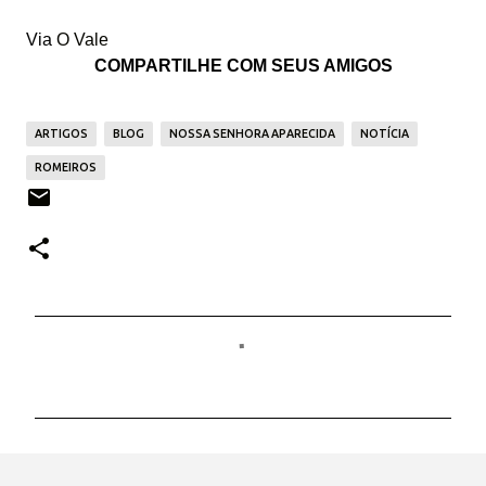
Via
O Vale
COMPARTILHE COM SEUS AMIGOS
ARTIGOS
BLOG
NOSSA SENHORA APARECIDA
NOTÍCIA
ROMEIROS
C
o
m
e
n