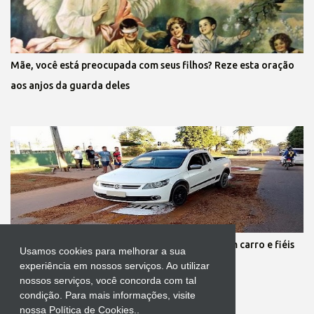
Mãe, você está preocupada com seus filhos? Reze esta oração
aos anjos da guarda deles
Protestante destrói tapete de Corpus Christi com carro e fiéis
Usamos cookies para melhorar a sua
se revoltam
experiência em nossos serviços. Ao utilizar
nossos serviços, você concorda com tal
condição. Para mais informações, visite
nossa Política de Cookies..