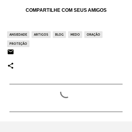
COMPARTILHE COM SEUS AMIGOS
ANSIEDADE
ARTIGOS
BLOG
MEDO
ORAÇÃO
PROTEÇÃO
C
o
m
e
n