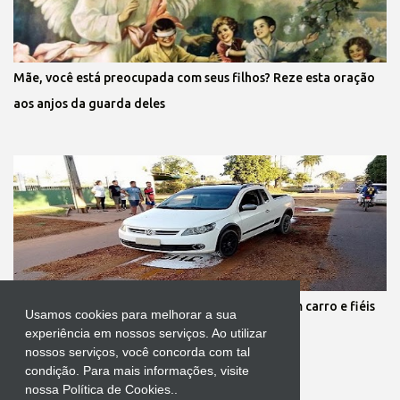
Mãe, você está preocupada com seus filhos? Reze esta oração
aos anjos da guarda deles
Protestante destrói tapete de Corpus Christi com carro e fiéis
Usamos cookies para melhorar a sua
se revoltam
experiência em nossos serviços. Ao utilizar
nossos serviços, você concorda com tal
condição. Para mais informações, visite
nossa Política de Cookies..