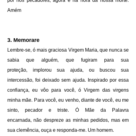
por nós pecadores, agora e na hora da nossa morte.
Amém
3. Memorare
Lembre-se, ó mais graciosa Virgem Maria,
que nunca se
sabia que alguém,
que fugiram para sua
proteção,
implorou sua ajuda, ou buscou sua
intercessão,
foi deixado sem ajuda.
Inspirado por essa
confiança, e
u vôo para você, ó Virgem das virgens
minha mãe.
Para você, eu venho,
diante de você, eu me
sinto, pecador e triste.
Ó Mãe da Palavra
encarnada,
não despreze as minhas pedidos,
mas em
sua clemência,
ouça e responda-me. Um homem.