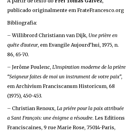
A partir de texto do
Frei Tomás Gálvez
,
publicado originalmente em
FrateFrancesco.org
Bibliografia:
– Willibrord Christiann van Dijk,
Une prière en
quête d’auteur
, em Evangile Aujourd’hui, 1975, n.
86, 65-70.
– Jerôme Poulenc,
L’inspiration moderne de la prière
“Seigneur faites de moi un instrument de votre paix”
,
em Archivium Franciscanum Historicum, 68
(1975), 450-453.
– Christian Renoux,
La priére pour la paix attribuée
a Sant François: une énigme a résoudre
. Les Editions
Franciscaines, 9 rue Marie Rose, 75014-Paris,