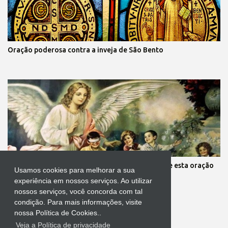
Oração poderosa contra a inveja de São Bento
Mãe, você está preocupada com seus filhos? Reze esta oração
Usamos cookies para melhorar a sua
aos anjos da guarda deles
experiência em nossos serviços. Ao utilizar
nossos serviços, você concorda com tal
condição. Para mais informações, visite
nossa Política de Cookies..
Veja a Política de privacidade