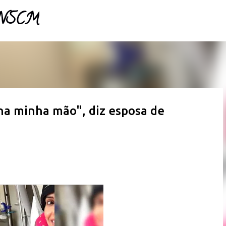
- NSCM
Pular para o conteúdo principal
a minha mão", diz esposa de