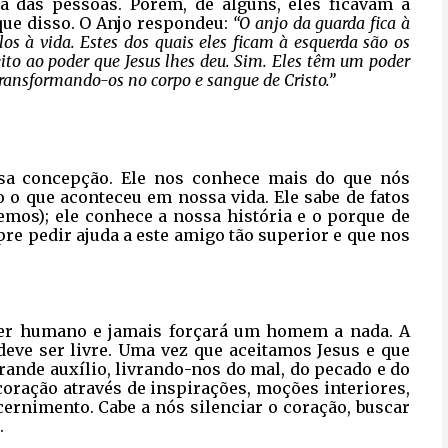
a das pessoas. Porém, de alguns, eles ficavam à
que disso. O Anjo respondeu:
“O anjo da guarda fica à
los à vida. Estes dos quais eles ficam à esquerda são os
eito ao poder que Jesus lhes deu. Sim. Eles têm um poder
transformando-os no corpo e sangue de Cristo.”
sa concepção. Ele nos conhece mais do que nós
 o que aconteceu em nossa vida. Ele sabe de fatos
mos); ele conhece a nossa história e o porque de
e pedir ajuda a este amigo tão superior e que nos
 ser humano e jamais forçará um homem a nada. A
 deve ser livre. Uma vez que aceitamos Jesus e que
rande auxílio, livrando-nos do mal, do pecado e do
 coração através de inspirações, moções interiores,
scernimento. Cabe a nós silenciar o coração, buscar
.