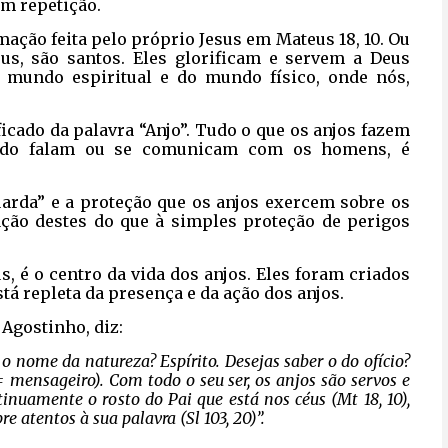
em repetição.
mação feita pelo próprio Jesus em Mateus 18, 10. Ou
us, são santos. Eles glorificam e servem a Deus
o mundo espiritual e do mundo físico, onde nós,
ificado da palavra “Anjo”. Tudo o que os anjos fazem
ando falam ou se comunicam com os homens, é
uarda” e a proteção que os anjos exercem sobre os
ação destes do que à simples proteção de perigos
us, é o centro da vida dos anjos. Eles foram criados
stá repleta da presença e da ação dos anjos.
 Agostinho, diz:
 o nome da natureza? Espírito. Desejas saber o do ofício?
o = mensageiro). Com todo o seu ser, os anjos são servos e
nuamente o rosto do Pai que está nos céus (Mt 18, 10),
e atentos à sua palavra (Sl 103, 20)”.