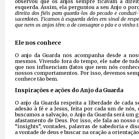
observou que os anjos sempre ficavam à direit
esquerda. Assim, ela perguntou a seu Anjo o por
direita dos fiéis para guarda-los do pecado e conduzi-
sacerdotes. Ficamos à esquerda deles em sinal de resp
que nem os anjos têm: o de consagrar o pão e o vinho 
Ele nos conhece
O anjo da Guarda nos acompanha desde a nos
mesmos. Vivendo fora do tempo, ele sabe de tudo
que nos influenciam (fatos que nem nós conhece
nossos comportamentos. Por isso, devemos sempr
conhece tão bem.
Inspirações e ações do Anjo da Guarda
O anjo da Guarda respeita a liberdade de cada
adesão à fé e a Jesus, feita por cada um de nós,
buscamos a salvação, o Anjo da Guarda será um g
afastamento de Deus. Por isso, ele fala ao nosso
“insights”, vontades, palavras de sabedoria e di
a vontade de deus e buscar na oração a orientação