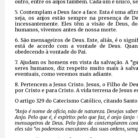
outro, entre os anjos também. Cada um é único, s
5. Contemplam a Deus face a face. Esta é uma afir
seja, os anjos estão sempre na presença de De
incessantemente. Eles têm a visão de Deus, d
humanos, vivemos antes de nossa morte.
6. São mensageiros de Deus. Este, aliás, é o sign
está de acordo com a vontade de Deus. Qu
obedecendo à vontade do Pai.
7. Ajudam os homens em vista da salvação. A “g
seres humanos, diz respeito muito mais à salv
eventuais, como veremos mais adiante.
8. Pertencem a Jesus Cristo. Jesus, o Filho de De
por Cristo e para Cristo. A vida terrena de Jesus e
O artigo 329 do Catecismo Católico, citando Santo
“Anjo é nome de ofício, não de natureza. Desejas saber
Anjo. Pelo que é, é espírito: pelo que faz, é anjo (anj
mensageiros de Deus. Pelo fato de contemplarem conti
eles são “os poderosos executores das suas ordens, sempr