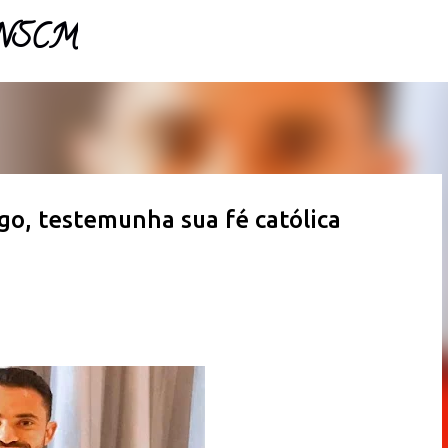
- NSCM
Pular para o conteúdo principal
go, testemunha sua fé católica