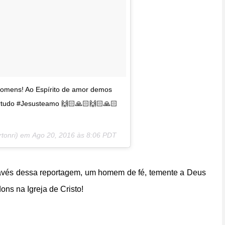
 homens! Ao Espírito de amor demos
rtudo #Jesusteamo 🙌🏻🙏🏻🙌🏻🙏🏻
rtonri) em
Ago 20, 2016 às 8:06 PDT
través dessa reportagem, um homem de fé, temente a Deus
ons na Igreja de Cristo!