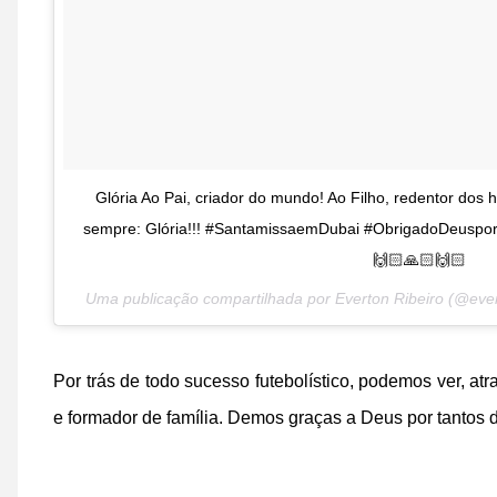
Glória Ao Pai, criador do mundo! Ao Filho, redentor dos
sempre: Glória!!! #SantamissaemDubai #ObrigadoDeuspo
🙌🏻🙏🏻🙌🏻
Uma publicação compartilhada por Everton Ribeiro (@eve
Por trás de tod
o sucesso futebolístico, podemos ver, a
e formador de família. Demos graças a Deus por tantos d