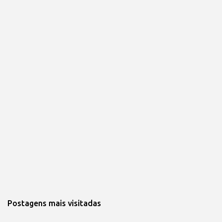
n
t
á
r
i
o
Postagens mais visitadas