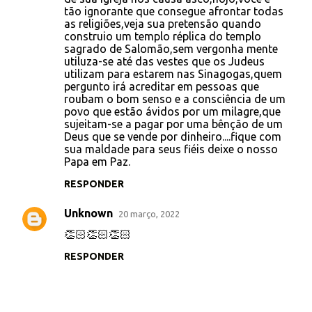
t
tão ignorante que consegue afrontar todas
as religiões,veja sua pretensão quando
á
construio um templo réplica do templo
r
sagrado de Salomão,sem vergonha mente
utiluza-se até das vestes que os Judeus
i
utilizam para estarem nas Sinagogas,quem
o
pergunto irá acreditar em pessoas que
roubam o bom senso e a consciência de um
s
povo que estão ávidos por um milagre,que
sujeitam-se a pagar por uma bênção de um
Deus que se vende por dinheiro....fique com
sua maldade para seus fiéis deixe o nosso
Papa em Paz.
RESPONDER
Unknown
20 março, 2022
👏🏻👏🏻👏🏻
RESPONDER