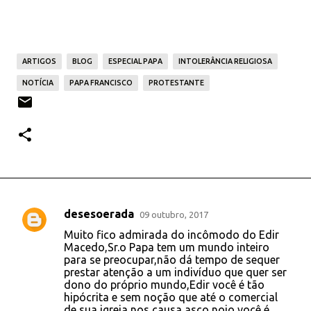
ARTIGOS
BLOG
ESPECIAL PAPA
INTOLERÂNCIA RELIGIOSA
NOTÍCIA
PAPA FRANCISCO
PROTESTANTE
desesoerada
09 outubro, 2017
C
Muito fico admirada do incômodo do Edir
o
Macedo,Sr.o Papa tem um mundo inteiro
para se preocupar,não dá tempo de sequer
m
prestar atenção a um indivíduo que quer ser
e
dono do próprio mundo,Edir você é tão
hipócrita e sem noção que até o comercial
n
de sua igreja nos causa asco,nojo,você é