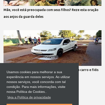
Mãe, você está preocupada com seus filhos? Reze esta oração
aos anjos da guarda deles
Protestante destrói tapete de Corpus Christi com carro e fiéis
Usamos cookies para melhorar a sua
se revoltam
experiência em nossos serviços. Ao utilizar
nossos serviços, você concorda com tal
condição. Para mais informações, visite
nossa Política de Cookies..
Veja a Política de privacidade
Tecnologia do Blogger