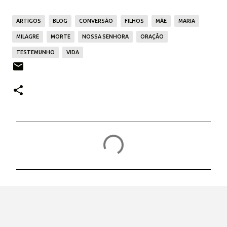
ARTIGOS
BLOG
CONVERSÃO
FILHOS
MÃE
MARIA
MILAGRE
MORTE
NOSSA SENHORA
ORAÇÃO
TESTEMUNHO
VIDA
C
o
m
e
n
t
á