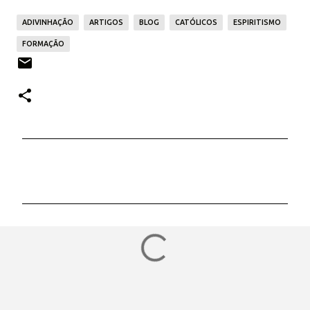
ADIVINHAÇÃO
ARTIGOS
BLOG
CATÓLICOS
ESPIRITISMO
FORMAÇÃO
C
o
m
e
n
t
á
r