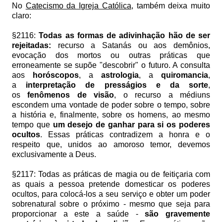
No
Catecismo da Igreja Católica
, também deixa muito
claro:
§2116:
Todas as formas de adivinhação hão de ser
rejeitadas:
recurso a Satanás ou aos demônios,
evocação dos mortos ou outras práticas que
erroneamente se supõe "descobrir" o futuro. A consulta
aos
horóscopos
, a
astrologia
, a
quiromancia
,
a
interpretação de presságios e da sorte
,
os
fenômenos de visão
, o recurso a médiuns
escondem uma vontade de poder sobre o tempo, sobre
a história e, finalmente, sobre os homens, ao mesmo
tempo que
um desejo de ganhar para si os poderes
ocultos
. Essas práticas contradizem a honra e o
respeito que, unidos ao amoroso temor, devemos
exclusivamente a Deus.
§2117: Todas as práticas de magia ou de feitiçaria com
as quais a pessoa pretende domesticar os poderes
ocultos, para colocá-los a seu serviço e obter um poder
sobrenatural sobre o próximo - mesmo que seja para
proporcionar a este a saúde -
são gravemente