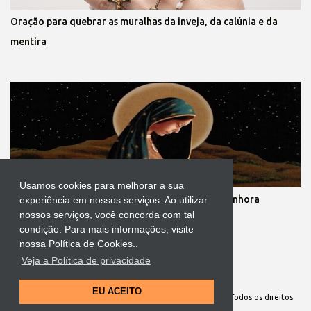
Oração para quebrar as muralhas da inveja, da calúnia e da
mentira
Usamos cookies para melhorar a sua
Novena dos nove meses de gestação de Nossa Senhora
experiência em nossos serviços. Ao utilizar
nossos serviços, você concorda com tal
condição. Para mais informações, visite
nossa Política de Cookies..
Veja a Política de privacidade
Tecnologia do Blogger
EU ACEITO
Site Oficial da Comunidade Nossa Senhora cuida de mim. Todos os direitos