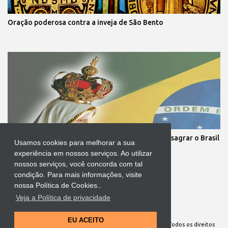
Oração poderosa contra a inveja de São Bento
Cerimônia com o Presidente da República irá consagrar o Brasil
Usamos cookies para melhorar a sua
ao Imaculado Coração de Maria
experiência em nossos serviços. Ao utilizar
nossos serviços, você concorda com tal
condição. Para mais informações, visite
nossa Política de Cookies..
Veja a Política de privacidade
Tecnologia do Blogger
EU ACEITO
Site Oficial da Comunidade Nossa Senhora cuida de mim. Todos os direitos