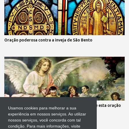
Oração poderosa contra a inveja de São Bento
Mãe, você está preocupada com seus filhos? Reze esta oração
Usamos cookies para melhorar a sua
aos anjos da guarda deles
experiência em nossos serviços. Ao utilizar
nossos serviços, você concorda com tal
condição. Para mais informações, visite