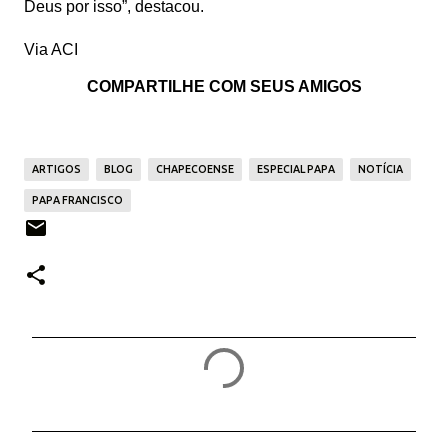
Deus por isso”, destacou.
Via ACI
COMPARTILHE COM SEUS AMIGOS
ARTIGOS
BLOG
CHAPECOENSE
ESPECIAL PAPA
NOTÍCIA
PAPA FRANCISCO
C
o
m