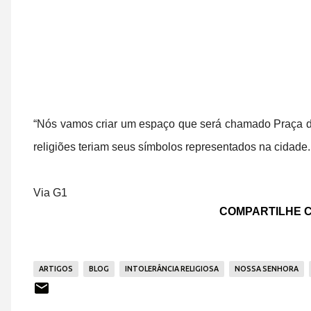
“Nós vamos criar um espaço que será chamado Praça da 
religiões teriam seus símbolos representados na cidade.
Via G1
COMPARTILHE C
ARTIGOS
BLOG
INTOLERÂNCIA RELIGIOSA
NOSSA SENHORA