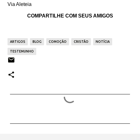
Via Aleteia
COMPARTILHE COM SEUS AMIGOS
ARTIGOS
BLOG
COMOÇÃO
CRISTÃO
NOTÍCIA
TESTEMUNHO
C
o
m
e
n