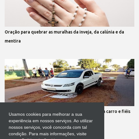
Oração para quebrar as muralhas da inveja, da calúnia e da
mentira
Protestante destrói tapete de Corpus Christi com carro e fiéis
Usamos cookies para melhorar a sua
se revoltam
experiência em nossos serviços. Ao utilizar
nossos serviços, você concorda com tal
condição. Para mais informações, visite