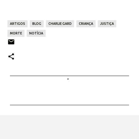
ARTIGOS
BLOG
CHARLIE GARD
CRIANÇA
JUSTIÇA
MORTE
NOTÍCIA
C
o
m
e
n
t
á